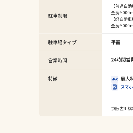
【普通自動
全長:5000
駐車制限
【軽自動車用(
全長:5000
駐車場タイプ
平面
24時間営
営業時間
特徴
最大
スマホ
京阪古川橋