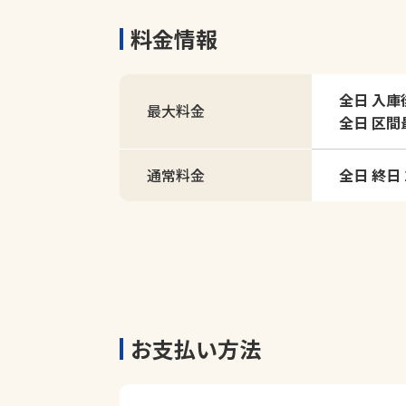
料金情報
全日 入庫
最大料金
全日 区間最大
通常料金
全日 終日 
お支払い方法