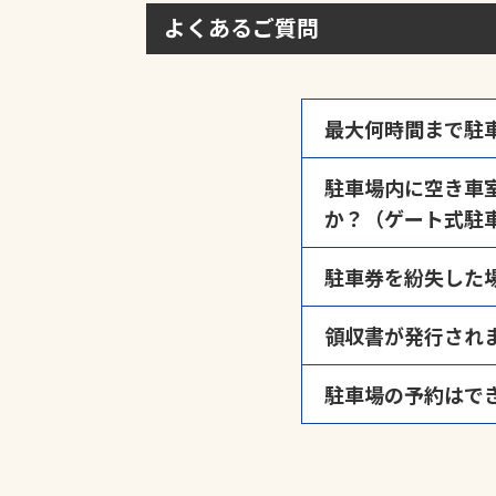
よくあるご質問
最大何時間まで駐
駐車場の封鎖など運
駐車場内に空き車
す。ご利用時間が入
か？（ゲート式駐
い。
ゲート管理の駐車場
駐車券を紛失した
のスペースとなって
出口精算機にて「駐
領収書が発行され
用紙切れによりご迷
駐車場の予約はで
領収書発行忘れによ
※弊社時間貸し駐車
駐車場によっては予
※上記以外（月極駐
い。
※領収書の受け取り