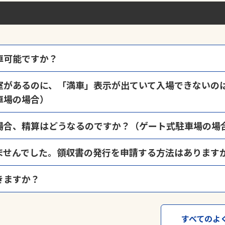
車可能ですか？
営状況が変化することがございますので、原則として入庫から最長48時
室があるのに、「満車」表示が出ていて入場できないの
庫から48時間を超えることが想定される場合は、入庫時に「
長期間利用
車場の場合）
では、時間貸しと月極が併用されている場合がございます。この場合の
場合、精算はどうなるのですか？（ゲート式駐車場の場
おりますので、予めご承知おきください。
車券紛失」ボタンを押下し、表示された料金をお支払いのうえ出庫くだ
ませんでした。領収書の発行を申請する方法はあります
惑をおかけしました。領収書の再発行は、
領収書発行申請ページ
から申
きますか？
る発行のご希望もこちらで承ります。
場・駐輪場ご利用者の方、サービス券購入者の方が対象となります。
約可能な場合もございます。詳しくは当社駐車場予約サービス「
よやく
車場・予約制駐車場等）ではご利用いただくことはできません。
すべてのよ
方法は、➀WEB発行（メール）➁郵送のどちらかになります。