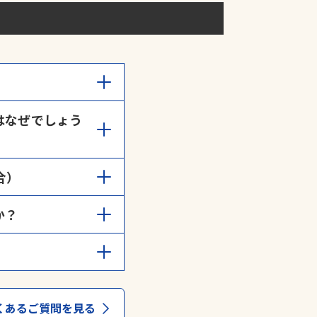
間までとなっておりま
はなぜでしょう
申請
」よりご連絡くださ
空き車室は、月極契約者
合）
さい。
か？
請することができます。
る
」からご確認くださ
くあるご質問を見る