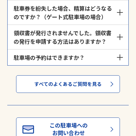
ゲート管理の駐車場では、時間貸しと月極が併用さ
駐車券を紛失した場合、精算はどうなる
れている場合がございます。この場合の空き車室
のですか？（ゲート式駐車場の場合）
は、月極契約者のスペースとなっておりますので、予
めご承知おきください。
出口精算機にて「駐車券紛失」ボタンを押下し、表
領収書が発行されませんでした。領収書
示された料金をお支払いのうえ出庫ください。
の発行を申請する方法はありますか？
用紙切れによりご迷惑をおかけしました。領収書の
駐車場の予約はできますか？
再発行は、
領収書発行申請ページ
から申請すること
ができます。
駐車場によっては予約可能な場合もございます。詳し
領収書発行忘れによる発行のご希望もこちらで承り
くは当社駐車場予約サービス「
よやくる
」からご
ます。
すべてのよくあるご質問を見る
確認ください。
※弊社時間貸し駐車場・駐輪場ご利用者の方、サー
ビス券購入者の方が対象となります。
※上記以外（月極駐車場・予約制駐車場等）ではご
利用いただくことはできません。
※領収書の受け取り方法は、➀WEB発行（メール）
➁郵送のどちらかになります。
この駐車場への
※対応には数日かかる場合がございます。あらかじ
お問い合わせ