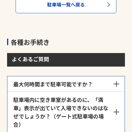
駐車場一覧へ戻る
各種お手続き
よくあるご質問
最大何時間まで駐車可能ですか？
駐車場の封鎖など運営状況が変化することがござい
駐車場内に空き車室があるのに、「満
ますので、原則として入庫から最長48時間までとな
車」表示が出ていて入場できないのはな
っております。ご利用時間が入庫から48時間を超え
ぜでしょうか？（ゲート式駐車場の場
ることが想定される場合は、入庫時に「
長期間利用
合）
申請
」よりご連絡ください。