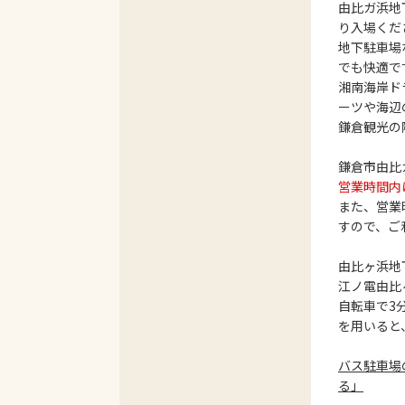
由比ガ浜地
り入場くだ
地下駐車場
でも快適で
湘南海岸ド
ーツや海辺
鎌倉観光の
鎌倉市由比
営業時間内
また、営業
すので、ご
由比ヶ浜地
江ノ電由比
自転車で3分
を用いると
バス駐車場
る」