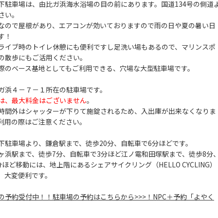
下駐車場は、由比ガ浜海水浴場の目の前にあります。国道134号の側道
さい。
なので屋根があり、エアコンが効いておりますので雨の日や夏の暑い日
す！
ライブ時のトイレ休憩にも便利ですし足洗い場もあるので、マリンスポ
の散歩にもご活用ください。
際のベース基地としてもご利用できる、穴場な大型駐車場です。
ガ浜４－７－１所在の駐車場です。
は、最大料金はございません
。
時間外はシャッターが下りて施錠されるため、入出庫が出来なくなりま
利用の際はご注意ください。
下駐車場より、鎌倉駅まで、徒歩20分、自転車で6分ほどです。
ヶ浜駅まで、徒歩7分、自転車で3分ほど江ノ電和田塚駅まで、徒歩8分
ほど移動には、地上階にあるシェアサイクリング（HELLO CYCLING）
、大変便利です。
の予約受付中！！駐車場の予約はこちらから>>>！NPC＋予約「よやく