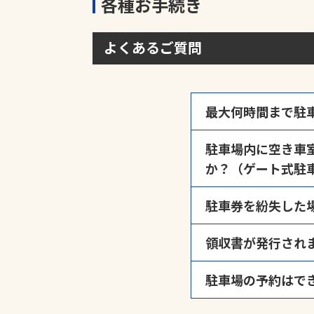
各種お手続き
よくあるご質問
最大何時間まで駐
駐車場の封鎖など運
駐車場内に空き車
す。ご利用時間が入
か？（ゲート式駐
い。
ゲート管理の駐車場
駐車券を紛失した
のスペースとなって
出口精算機にて「駐
領収書が発行され
用紙切れによりご迷
駐車場の予約はで
領収書発行忘れによ
※弊社時間貸し駐車