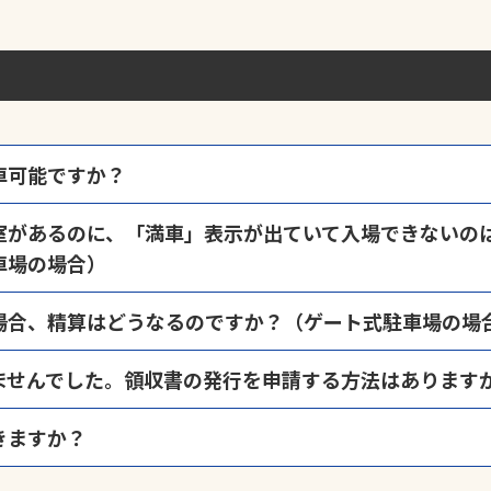
車可能ですか？
営状況が変化することがございますので、原則として入庫から最長48時
室があるのに、「満車」表示が出ていて入場できないの
庫から48時間を超えることが想定される場合は、入庫時に「
長期間利用
車場の場合）
では、時間貸しと月極が併用されている場合がございます。この場合の
場合、精算はどうなるのですか？（ゲート式駐車場の場
おりますので、予めご承知おきください。
車券紛失」ボタンを押下し、表示された料金をお支払いのうえ出庫くだ
ませんでした。領収書の発行を申請する方法はあります
惑をおかけしました。領収書の再発行は、
領収書発行申請ページ
から申
きますか？
る発行のご希望もこちらで承ります。
場・駐輪場ご利用者の方、サービス券購入者の方が対象となります。