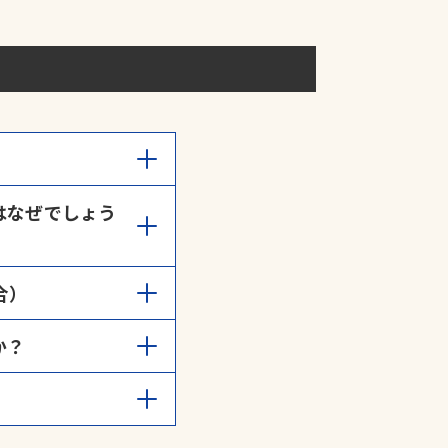
間までとなっておりま
はなぜでしょう
申請
」よりご連絡くださ
空き車室は、月極契約者
合）
さい。
か？
請することができます。