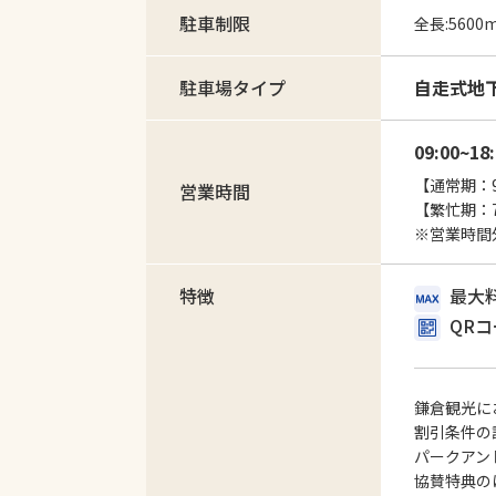
駐車制限
全長:5600
駐車場タイプ
自走式地
09:00~18
【通常期：9/
営業時間
【繁忙期：7/
※営業時間
特徴
最大
QR
鎌倉観光に
割引条件の
パークアン
協賛特典
の