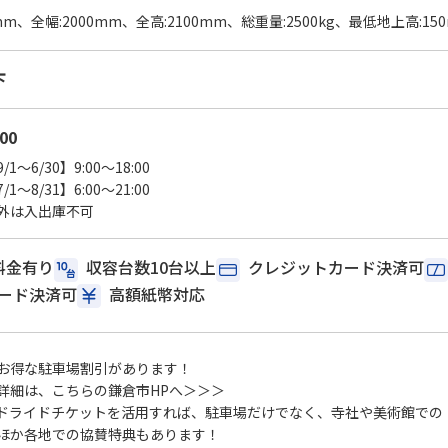
mm、全幅:2000mm、全高:2100mm、総重量:2500kg、最低地上高:15
下
:00
1～6/30】9:00～18:00
1～8/31】6:00～21:00
外は入出庫不可
料金有り
収容台数10台以上
クレジットカード決済可
コード決済可
高額紙幣対応
お得な駐車場割引があります！
詳細は、こちらの
鎌倉市HPへ＞＞＞
ドライドチケットを活用すれば、駐車場だけでなく、
寺社や美術館での
ほか
各地での協賛特典
もあります！