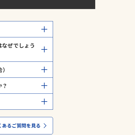
間までとなっておりま
はなぜでしょう
申請
」よりご連絡くださ
空き車室は、月極契約者
合）
さい。
か？
請することができます。
る
」からご確認くださ
くあるご質問を見る