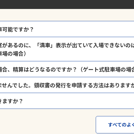
車可能ですか？
営状況が変化することがございますので、原則として入庫から最長48時
室があるのに、「満車」表示が出ていて入場できないの
庫から48時間を超えることが想定される場合は、入庫時に「
長期間利用
車場の場合）
では、時間貸しと月極が併用されている場合がございます。この場合の
場合、精算はどうなるのですか？（ゲート式駐車場の場
おりますので、予めご承知おきください。
車券紛失」ボタンを押下し、表示された料金をお支払いのうえ出庫くだ
ませんでした。領収書の発行を申請する方法はあります
惑をおかけしました。領収書の再発行は、
領収書発行申請ページ
から申
きますか？
る発行のご希望もこちらで承ります。
場・駐輪場ご利用者の方、サービス券購入者の方が対象となります。
約可能な場合もございます。詳しくは当社駐車場予約サービス「
よやく
車場・予約制駐車場等）ではご利用いただくことはできません。
すべてのよ
方法は、➀WEB発行（メール）➁郵送のどちらかになります。
る場合がございます。あらかじめご了承ください。