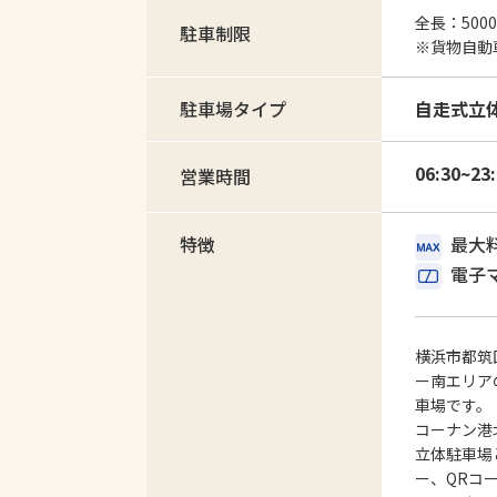
全長：500
駐車制限
※貨物自動
駐車場タイプ
自走式立
06:30~23
営業時間
特徴
最大
電子
横浜市都筑
ー南エリア
車場です。
コーナン港
立体駐車場
ー、QRコ