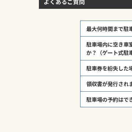
よくあるご質問
最大何時間まで駐
駐車場の封鎖など運
駐車場内に空き車
す。ご利用時間が入
か？（ゲート式駐
い。
ゲート管理の駐車場
駐車券を紛失した
のスペースとなって
出口精算機にて「駐
領収書が発行され
用紙切れによりご迷
駐車場の予約はで
領収書発行忘れによ
※弊社時間貸し駐車
駐車場によっては予
※上記以外（月極駐
い。
※領収書の受け取り
※対応には数日かか