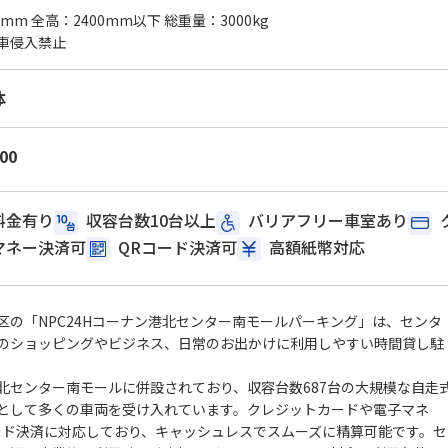
0mm 全高：2400mm以下 総重量：3000kg
車侵入禁止
体
:00
料金有り
収容台数10台以上
バリアフリー車室あり
マネー決済可
QRコード決済可
高額紙幣対応
区の「NPC24Hコーナン港北センター南モールパーキング」は、センタ
のショッピングやビジネス、日常のお出かけに利用しやすい時間貸し駐
北センター南モールに併設されており、収容台数687台の大規模な自走
として多くの車両を受け入れています。クレジットカードや電子マネ
ード決済に対応しており、キャッシュレスでスムーズに精算可能です。セ