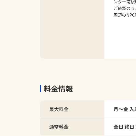
ンター南駅
ご確認のう
周辺のNP
料金情報
最大料金
月～金 入
通常料金
全日 終日 