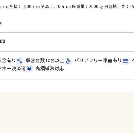
0mm 全幅：1900mm 全高：2100mm 総重量：2000kg 最低地上高：1
体
:00
料金有り
収容台数10台以上
バリアフリー車室あり
マネー決済可
高額紙幣対応