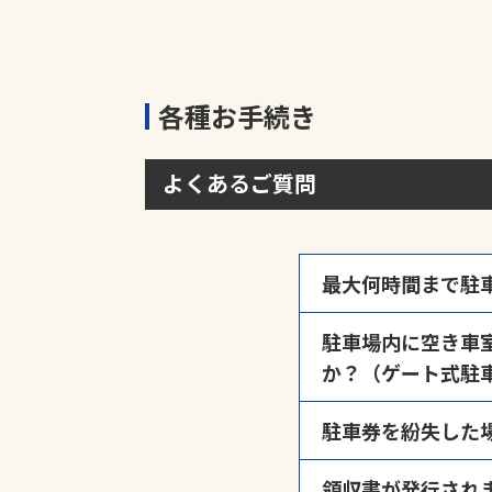
各種お手続き
よくあるご質問
最大何時間まで駐
駐車場の封鎖など運
駐車場内に空き車
す。ご利用時間が入
か？（ゲート式駐
い。
ゲート管理の駐車場
駐車券を紛失した
のスペースとなって
出口精算機にて「駐
領収書が発行され