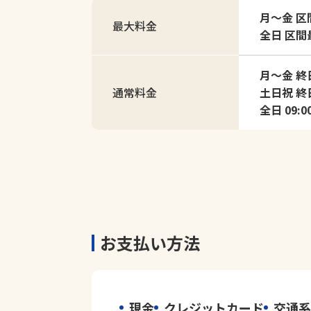
月～金 区間最
最大料金
全日 区間最大
月～金 終日
通常料金
土日祝 終日
全日 09:0
お支払い方法
現金
クレジットカード
交通系