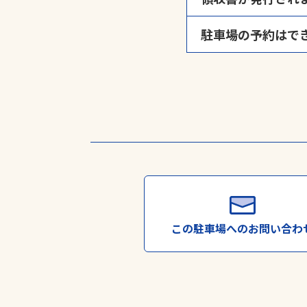
用紙切れによりご迷
駐車場の予約はで
領収書発行忘れによ
※弊社時間貸し駐車
駐車場によっては予
※上記以外（月極駐
い。
※領収書の受け取り
※対応には数日かか
この駐車場への
お問い合わ