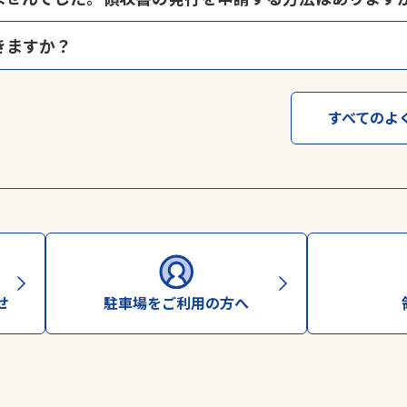
惑をおかけしました。領収書の再発行は、
領収書発行申請ページ
から申
きますか？
る発行のご希望もこちらで承ります。
場・駐輪場ご利用者の方、サービス券購入者の方が対象となります。
約可能な場合もございます。詳しくは当社駐車場予約サービス「
よやく
車場・予約制駐車場等）ではご利用いただくことはできません。
すべてのよ
方法は、➀WEB発行（メール）➁郵送のどちらかになります。
る場合がございます。あらかじめご了承ください。
せ
駐車場をご利用の方へ