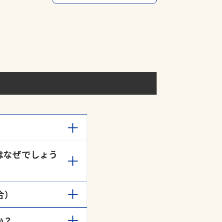
間までとなっておりま
はなぜでしょう
申請
」よりご連絡くださ
空き車室は、月極契約者
合）
さい。
か？