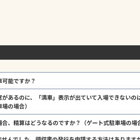
車可能ですか？
営状況が変化することがございますので、原則として入庫から最長48時
室があるのに、「満車」表示が出ていて入場できないの
庫から48時間を超えることが想定される場合は、入庫時に「
長期間利用
車場の場合）
では、時間貸しと月極が併用されている場合がございます。この場合の
場合、精算はどうなるのですか？（ゲート式駐車場の場
おりますので、予めご承知おきください。
車券紛失」ボタンを押下し、表示された料金をお支払いのうえ出庫くだ
ませんでした。領収書の発行を申請する方法はあります