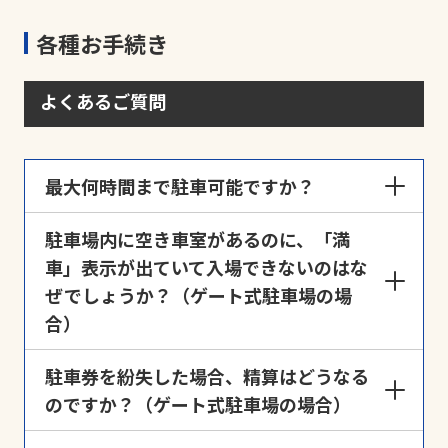
各種お手続き
よくあるご質問
最大何時間まで駐車可能ですか？
駐車場の封鎖など運営状況が変化することがござい
駐車場内に空き車室があるのに、「満
ますので、原則として入庫から最長48時間までとな
車」表示が出ていて入場できないのはな
っております。ご利用時間が入庫から48時間を超え
ぜでしょうか？（ゲート式駐車場の場
ることが想定される場合は、入庫時に「
長期間利用
合）
申請
」よりご連絡ください。
ゲート管理の駐車場では、時間貸しと月極が併用さ
駐車券を紛失した場合、精算はどうなる
れている場合がございます。この場合の空き車室
のですか？（ゲート式駐車場の場合）
は、月極契約者のスペースとなっておりますので、予
めご承知おきください。