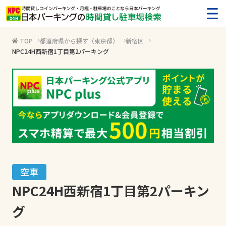
メ
TOP
都道府県から探す（東京都）
新宿区
NPC24H西新宿1丁目第2パーキング
空車
NPC24H西新宿1丁目第2パーキン
グ