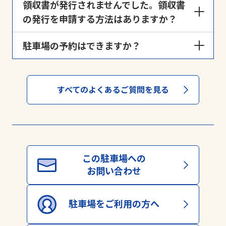
出口精算機にて「駐車券紛失」ボタンを押下し、表
領収書が発行されませんでした。領収書
示された料金をお支払いのうえ出庫ください。
の発行を申請する方法はありますか？
用紙切れによりご迷惑をおかけしました。領収書の
駐車場の予約はできますか？
再発行は、
領収書発行申請ページ
から申請すること
ができます。
駐車場によっては予約可能な場合もございます。詳し
領収書発行忘れによる発行のご希望もこちらで承り
くは当社駐車場予約サービス「
よやくる
」からご
ます。
すべてのよくあるご質問を見る
確認ください。
※弊社時間貸し駐車場・駐輪場ご利用者の方、サー
ビス券購入者の方が対象となります。
※上記以外（月極駐車場・予約制駐車場等）ではご
利用いただくことはできません。
※領収書の受け取り方法は、➀WEB発行（メール）
➁郵送のどちらかになります。
この駐車場への
※対応には数日かかる場合がございます。あらかじ
お問い合わせ
めご了承ください。
駐車場をご利用の方へ