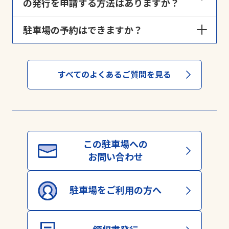
の発行を申請する方法はありますか？
用紙切れによりご迷惑をおかけしました。領収書の
駐車場の予約はできますか？
再発行は、
領収書発行申請ページ
から申請すること
ができます。
駐車場によっては予約可能な場合もございます。詳し
領収書発行忘れによる発行のご希望もこちらで承り
くは当社駐車場予約サービス「
よやくる
」からご
ます。
すべてのよくあるご質問を見る
確認ください。
※弊社時間貸し駐車場・駐輪場ご利用者の方、サー
ビス券購入者の方が対象となります。
※上記以外（月極駐車場・予約制駐車場等）ではご
利用いただくことはできません。
※領収書の受け取り方法は、➀WEB発行（メール）
➁郵送のどちらかになります。
この駐車場への
※対応には数日かかる場合がございます。あらかじ
お問い合わせ
めご了承ください。
駐車場をご利用の方へ