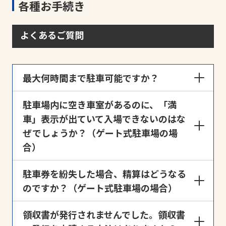
各種お手続き
よくあるご質問
最大何時間まで駐車可能ですか？
駐車場の封鎖など運営状況が変化することがござい
駐車場内に空き車室があるのに、「満
ますので、原則として入庫から最長48時間までとな
車」表示が出ていて入場できないのはな
っております。ご利用時間が入庫から48時間を超え
ぜでしょうか？（ゲート式駐車場の場
ることが想定される場合は、入庫時に「
長期間利用
合）
申請
」よりご連絡ください。
ゲート管理の駐車場では、時間貸しと月極が併用さ
駐車券を紛失した場合、精算はどうなる
れている場合がございます。この場合の空き車室
のですか？（ゲート式駐車場の場合）
は、月極契約者のスペースとなっておりますので、予
めご承知おきください。
出口精算機にて「駐車券紛失」ボタンを押下し、表
領収書が発行されませんでした。領収書
示された料金をお支払いのうえ出庫ください。